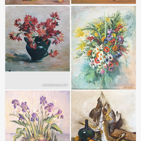
Los limones (aprox. 1965)
La tetera (aprox. 1970)
65 × 81 cm · Óleo sobre lienzo
73 × 92 cm · Óleo sobre lienzo
Claveles (aprox. 1935)
Flores de campo (1962)
39 × 39 cm · Óleo sobre tabla
100 × 81 cm · Óleo sobre lienzo